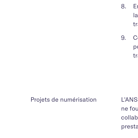
E
l
t
C
p
t
Projets de numérisation
L'ANS
ne fo
collab
presta