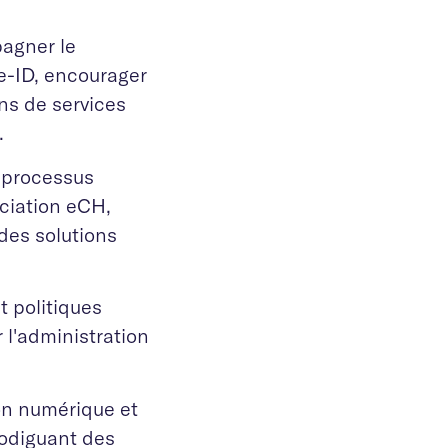
pagner le
e-ID, encourager
ons de services
é.
s processus
ociation eCH,
 des solutions
 politiques
l'administration
on numérique et
rodiguant des