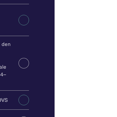
 den
ale
24–
 DVS