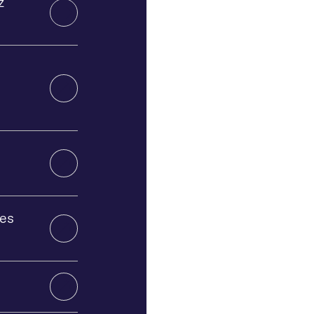
z
des