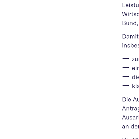
Leist
Wirts
Bund,
Damit
insbe
zu
ei
di
kl
Die A
Antra
Ausar
an de