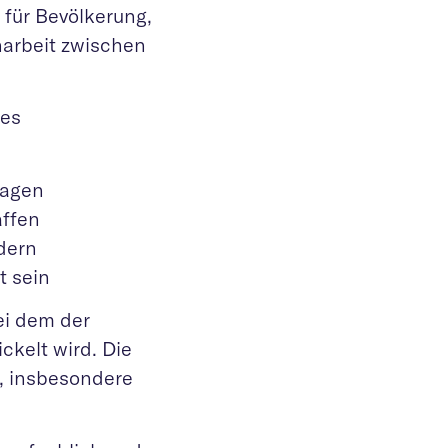
für Bevölkerung,
arbeit zwischen
 es
ragen
affen
dern
t sein
ei dem der
kelt wird. Die
s, insbesondere