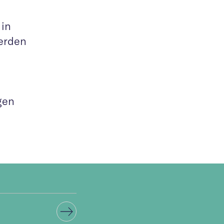
 in
erden
gen