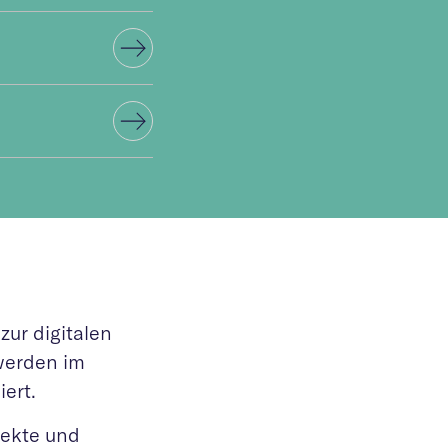
zur digitalen
werden im
ert.
jekte und