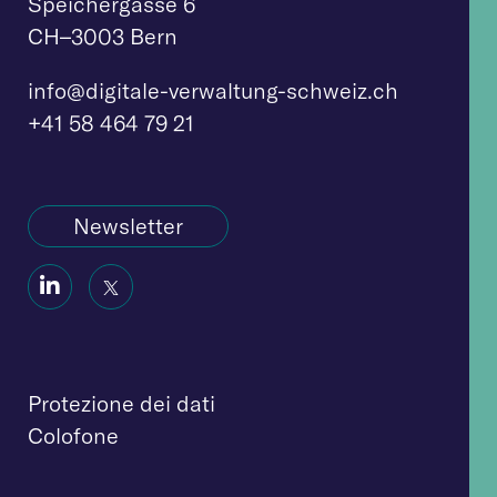
Speichergasse 6
CH–3003 Bern
info@digitale-verw
altung-schweiz.ch
+41 58 464 79 21
Newsletter
Social
Social
Icon
Icon
Protezione dei dati
Colofone