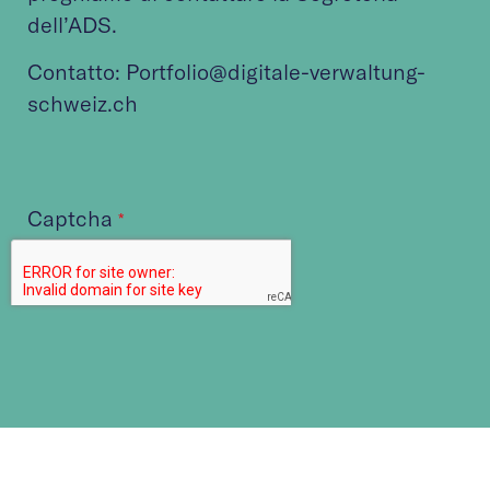
dell’ADS.
Contatto: Portfolio@digitale-verwaltung-
schweiz.ch
Captcha
*